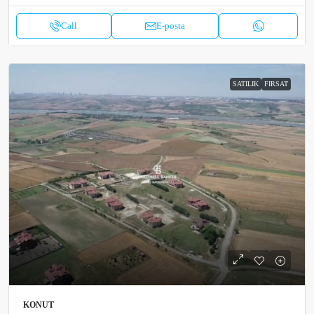
Call
E-posta
SATILIK
FIRSAT
KONUT