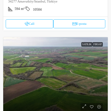
34277 Arnavutköy/Istanbul, Türkiye
594
m²
10504
Call
E-posta
SATILIK
FIRSAT