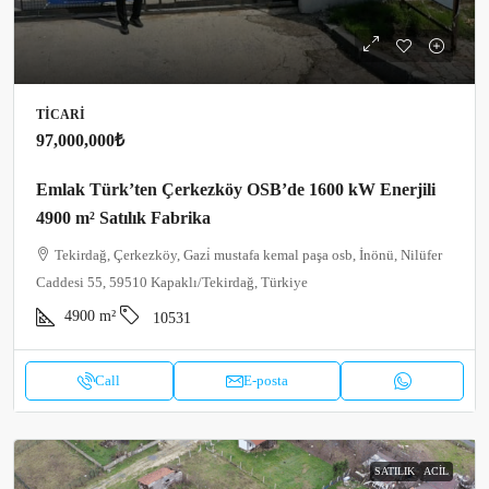
TICARI
97,000,000₺
Emlak Türk’ten Çerkezköy OSB’de 1600 kW Enerjili
4900 m² Satılık Fabrika
Tekirdağ, Çerkezköy, Gazi̇ mustafa kemal paşa osb, İnönü, Nilüfer
Caddesi 55, 59510 Kapaklı/Tekirdağ, Türkiye
4900
m²
10531
Call
E-posta
SATILIK
ACIL