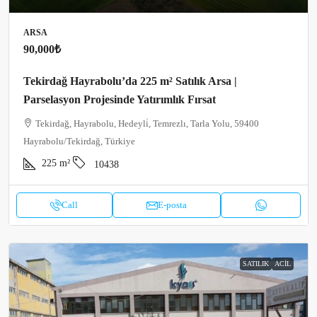
ARSA
90,000₺
Tekirdağ Hayrabolu’da 225 m² Satılık Arsa |
Parselasyon Projesinde Yatırımlık Fırsat
Tekirdağ, Hayrabolu, Hedeyli̇, Temrezlı, Tarla Yolu, 59400
Hayrabolu/Tekirdağ, Türkiye
225
m²
10438
Call
E-posta
SATILIK
ACIL