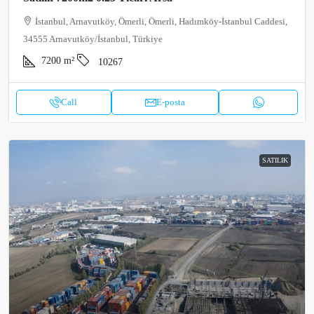
İstanbul, Arnavutköy, Ömerli, Ömerli, Hadımköy-İstanbul Caddesi,
34555 Arnavutköy/İstanbul, Türkiye
7200
m²
10267
Call
E-posta
SATILIK