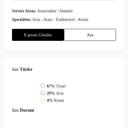
Service Areas:
Arnavutköy / İstanbul
Specialties:
Arza - Arazi - Endüstriyel - Konut
E-posta Gönder
Ara
ilan
Türler
67%
Ticari
29%
Arsa
4%
Konut
ilan
Durum