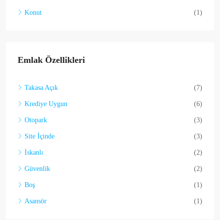
Konut
(1)
Emlak Özellikleri
Takasa Açık
(7)
Krediye Uygun
(6)
Otopark
(3)
Site İçinde
(3)
İskanlı
(2)
Güvenlik
(2)
Boş
(1)
Asansör
(1)