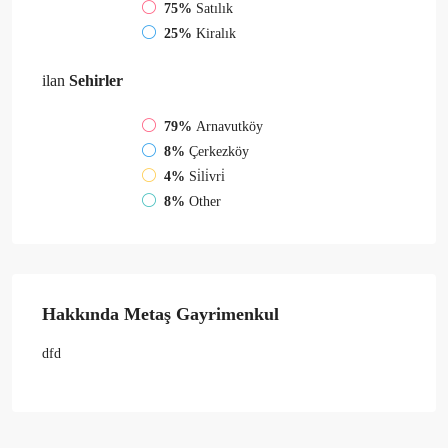
75%
Satılık
25%
Kiralık
ilan
Sehirler
79%
Arnavutköy
8%
Çerkezköy
4%
Si̇li̇vri̇
8%
Other
Hakkında Metaş Gayrimenkul
dfd