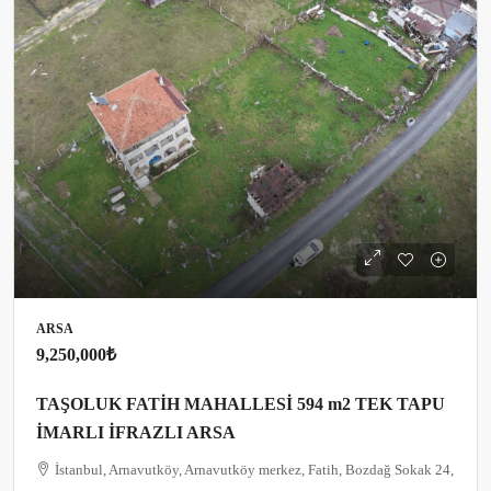
ARSA
9,250,000₺
TAŞOLUK FATİH MAHALLESİ 594 m2 TEK TAPU
İMARLI İFRAZLI ARSA
İstanbul, Arnavutköy, Arnavutköy merkez, Fatih, Bozdağ Sokak 24,