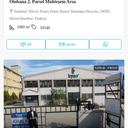
Otobana 2. Parsel Muhteşem Arsa
İstanbul, Si̇li̇vri̇, Fener, Fener, Kuzey Marmara Otoyolu, 34582
Silivri/Istanbul, Türkiye
1060
m²
10540
Call
E-posta
SATILIK
FIRSAT