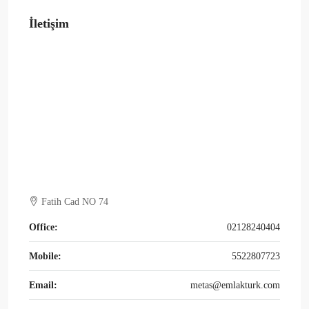
İletişim
Fatih Cad NO 74
Office:
02128240404
Mobile:
5522807723
Email:
metas@emlakturk.com