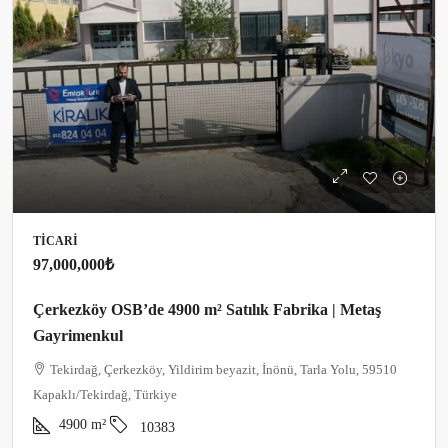
TICARI
97,000,000₺
Çerkezköy OSB’de 4900 m² Satılık Fabrika | Metaş
Gayrimenkul
Tekirdağ, Çerkezköy, Yildirim beyazit, İnönü, Tarla Yolu, 59510
Kapaklı/Tekirdağ, Türkiye
4900
m²
10383