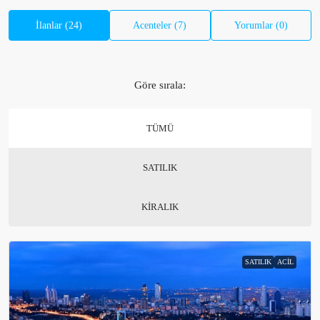
İlanlar (24)
Acenteler (7)
Yorumlar (0)
Göre sırala:
TÜMÜ
SATILIK
KIRALIK
SATILIK
ACIL