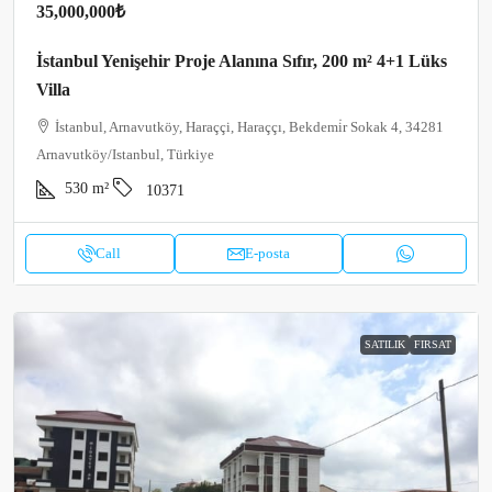
35,000,000₺
İstanbul Yenişehir Proje Alanına Sıfır, 200 m² 4+1 Lüks
Villa
İstanbul, Arnavutköy, Haraççi, Haraççı, Bekdemi̇r Sokak 4, 34281
Arnavutköy/Istanbul, Türkiye
530
m²
10371
Call
E-posta
SATILIK
FIRSAT