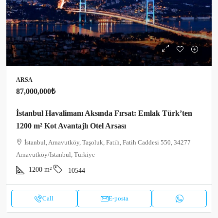
ARSA
87,000,000₺
İstanbul Havalimanı Aksında Fırsat: Emlak Türk’ten
1200 m² Kot Avantajlı Otel Arsası
İstanbul, Arnavutköy, Taşoluk, Fatih, Fatih Caddesi 550, 34277
Arnavutköy/Istanbul, Türkiye
1200
m²
10544
Call
E-posta