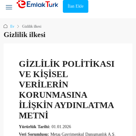
İlan Ekle
Ev
Gizlilik ilkesi
Gizlilik ilkesi
GİZLİLİK POLİTİKASI
VE KİŞİSEL
VERİLERİN
KORUNMASINA
İLİŞKİN AYDINLATMA
METNİ
Yürürlük Tarihi:
01.01.2026
Veri Sorumlusu:
Metaş Gayrimenkul Danışmanlık A.Ş.