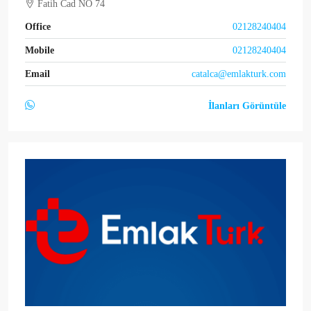
Fatih Cad NO 74
Office
02128240404
Mobile
02128240404
Email
catalca@emlakturk.com
İlanları Görüntüle