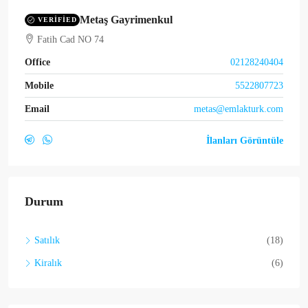
Metaş Gayrimenkul
VERIFIED
Fatih Cad NO 74
Office
02128240404
Mobile
5522807723
Email
metas@emlakturk.com
İlanları Görüntüle
Durum
Satılık
(18)
Kiralık
(6)