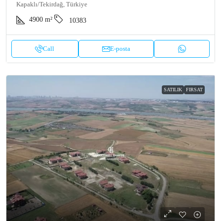
Kapaklı/Tekirdağ, Türkiye
4900
m²
10383
Call
E-posta
SATILIK
FIRSAT