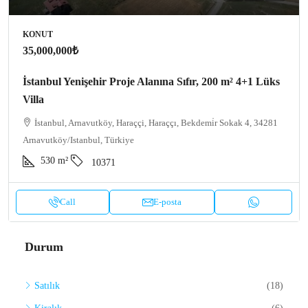
KONUT
35,000,000₺
İstanbul Yenişehir Proje Alanına Sıfır, 200 m² 4+1 Lüks
Villa
İstanbul, Arnavutköy, Haraççi, Haraççı, Bekdemi̇r Sokak 4, 34281
Arnavutköy/Istanbul, Türkiye
530
m²
10371
Call
E-posta
Durum
Satılık
(18)