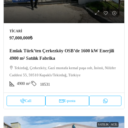
TICARI
97,000,000₺
Emlak Türk’ten Çerkezköy OSB’de 1600 kW Enerjili
4900 m² Satılık Fabrika
Tekirdağ, Çerkezköy, Gazi̇ mustafa kemal paşa osb, İnönü, Nilüfer
Caddesi 55, 59510 Kapaklı/Tekirdağ, Türkiye
4900
m²
10531
Call
E-posta
SATILIK
ACIL