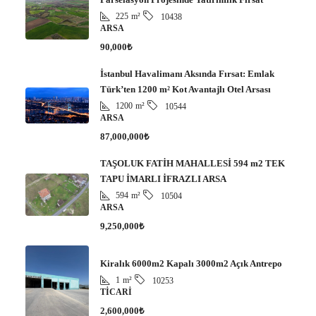
225
m²
10438
ARSA
90,000₺
İstanbul Havalimanı Aksında Fırsat: Emlak
Türk’ten 1200 m² Kot Avantajlı Otel Arsası
1200
m²
10544
ARSA
87,000,000₺
TAŞOLUK FATİH MAHALLESİ 594 m2 TEK
TAPU İMARLI İFRAZLI ARSA
594
m²
10504
ARSA
9,250,000₺
Kiralık 6000m2 Kapalı 3000m2 Açık Antrepo
1
m²
10253
TICARI
2,600,000₺