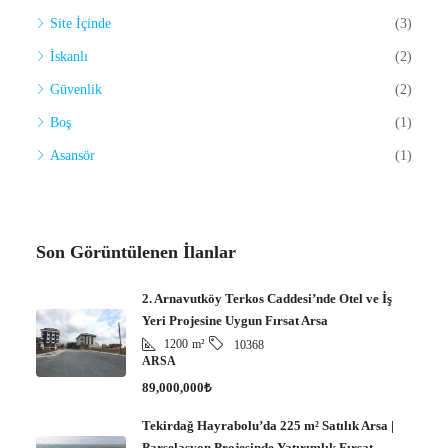
Site İçinde
(3)
İskanlı
(2)
Güvenlik
(2)
Boş
(1)
Asansör
(1)
Son Görüntülenen İlanlar
2. Arnavutköy Terkos Caddesi’nde Otel ve İş
Yeri Projesine Uygun Fırsat Arsa
1200
m²
10368
ARSA
89,000,000₺
Tekirdağ Hayrabolu’da 225 m² Satılık Arsa |
Parselasyon Projesinde Yatırımlık Fırsat