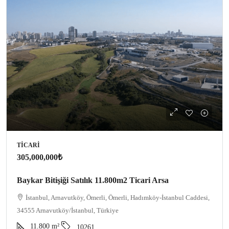
TICARI
305,000,000₺
Baykar Bitişiği Satılık 11.800m2 Ticari Arsa
İstanbul, Arnavutköy, Ömerli, Ömerli, Hadımköy-İstanbul Caddesi,
34555 Arnavutköy/İstanbul, Türkiye
11.800
m²
10261