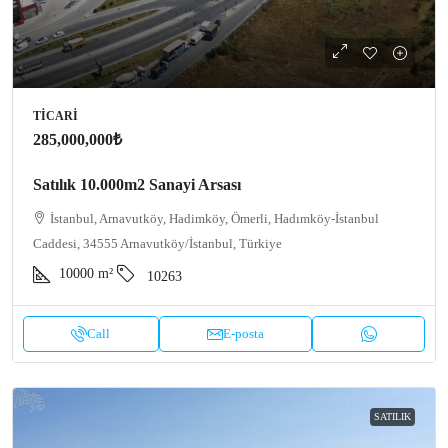
TICARI
285,000,000₺
Satılık 10.000m2 Sanayi Arsası
İstanbul, Arnavutköy, Hadimköy, Ömerli, Hadımköy-İstanbul
Caddesi, 34555 Arnavutköy/İstanbul, Türkiye
10000
m²
10263
Call
E-posta
SATILIK