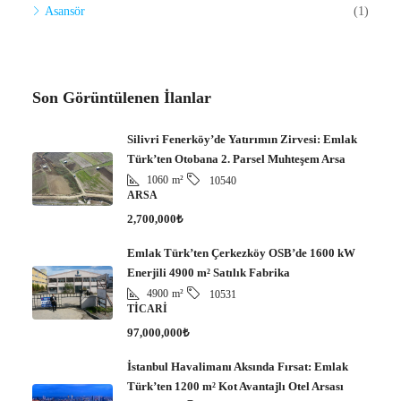
Asansör
(1)
Son Görüntülenen İlanlar
Silivri Fenerköy’de Yatırımın Zirvesi: Emlak
Türk’ten Otobana 2. Parsel Muhteşem Arsa
1060
m²
10540
ARSA
2,700,000₺
Emlak Türk’ten Çerkezköy OSB’de 1600 kW
Enerjili 4900 m² Satılık Fabrika
4900
m²
10531
TICARI
97,000,000₺
İstanbul Havalimanı Aksında Fırsat: Emlak
Türk’ten 1200 m² Kot Avantajlı Otel Arsası