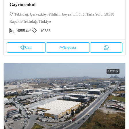
Gayrimenkul
Tekirdağ, Çerkezköy, Yildirim beyazit, İnönü, Tarla Yolu, 59510
Kapaklı/Tekirdağ, Türkiye
4900
m²
10383
Call
E-posta
SATILIK