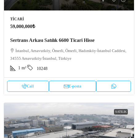
TICARI
59,000,000₺
Sertrans Arkası Satılık 6600 Ticari Hisse
İstanbul, Arnavutköy, Ömerli, Ömerli, Hadımköy-İstanbul Caddesi,
34555 Arnavutköy/İstanbul, Türkiye
1
m²
10248
Call
E-posta
SATILIK