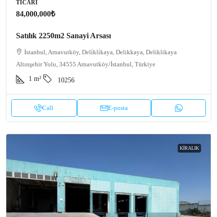
TICARI
84,000,000₺
Satılık 2250m2 Sanayi Arsası
İstanbul, Arnavutköy, Deli̇kli̇kaya, Delikkaya, Deliklikaya
Altınşehir Yolu, 34555 Arnavutköy/İstanbul, Türkiye
1
m²
10256
Call
E-posta
KIRALIK