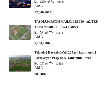
1200
m²
10544
ARSA
87,000,000₺
TAŞOLUK FATİH MAHALLESİ 594 m2 TEK
TAPU İMARLI İFRAZLI ARSA
594
m²
10504
ARSA
9,250,000₺
Tekirdağ Hayrabolu’da 225 m² Satılık Arsa |
Parselasyon Projesinde Yatırımlık Fırsat
225
m²
10438
ARSA
90,000₺