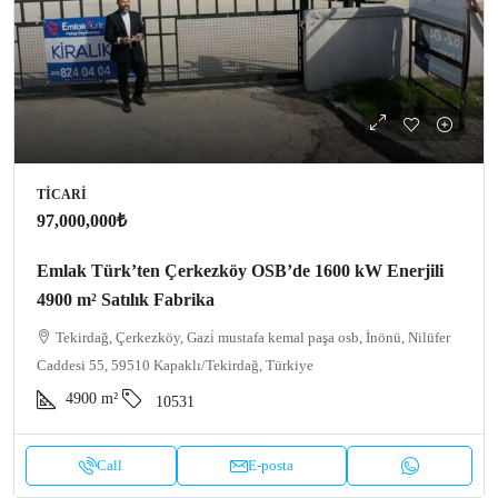
TICARI
97,000,000₺
Emlak Türk’ten Çerkezköy OSB’de 1600 kW Enerjili
4900 m² Satılık Fabrika
Tekirdağ, Çerkezköy, Gazi̇ mustafa kemal paşa osb, İnönü, Nilüfer
Caddesi 55, 59510 Kapaklı/Tekirdağ, Türkiye
4900
m²
10531
Call
E-posta