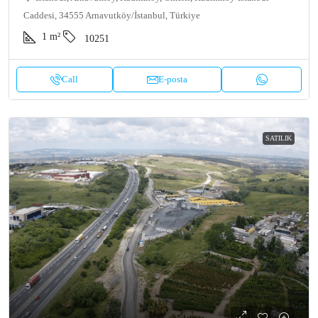
Caddesi, 34555 Arnavutköy/İstanbul, Türkiye
1
m²
10251
Call
E-posta
SATILIK