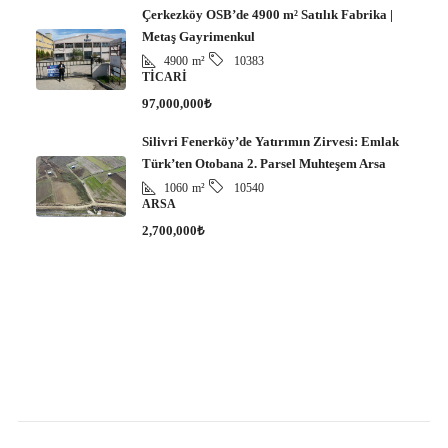
Çerkezköy OSB’de 4900 m² Satılık Fabrika |
Metaş Gayrimenkul
4900
m²
10383
TICARI
97,000,000₺
Silivri Fenerköy’de Yatırımın Zirvesi: Emlak
Türk’ten Otobana 2. Parsel Muhteşem Arsa
1060
m²
10540
ARSA
2,700,000₺