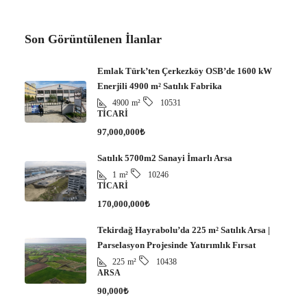
Son Görüntülenen İlanlar
Emlak Türk’ten Çerkezköy OSB’de 1600 kW
Enerjili 4900 m² Satılık Fabrika
4900
m²
10531
TICARI
97,000,000₺
Satılık 5700m2 Sanayi İmarlı Arsa
1
m²
10246
TICARI
170,000,000₺
Tekirdağ Hayrabolu’da 225 m² Satılık Arsa |
Parselasyon Projesinde Yatırımlık Fırsat
225
m²
10438
ARSA
90,000₺