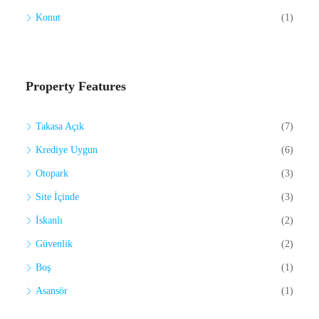
Konut
(1)
Property Features
Takasa Açık
(7)
Krediye Uygun
(6)
Otopark
(3)
Site İçinde
(3)
İskanlı
(2)
Güvenlik
(2)
Boş
(1)
Asansör
(1)