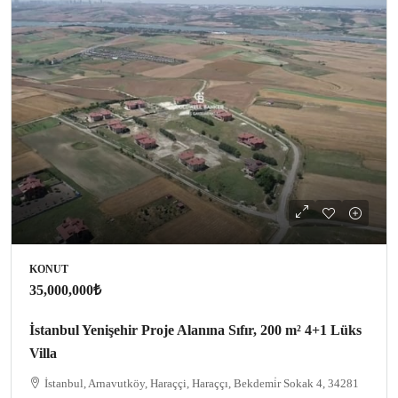
KONUT
35,000,000₺
İstanbul Yenişehir Proje Alanına Sıfır, 200 m² 4+1 Lüks
Villa
İstanbul, Arnavutköy, Haraççi, Haraççı, Bekdemi̇r Sokak 4, 34281