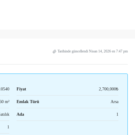
Tarihinde güncellendi Nisan 14, 2026 en 7:47 pm
10540
Fiyat
2,700,000₺
60 m²
Emlak Türü
Arsa
atılık
Ada
1
1