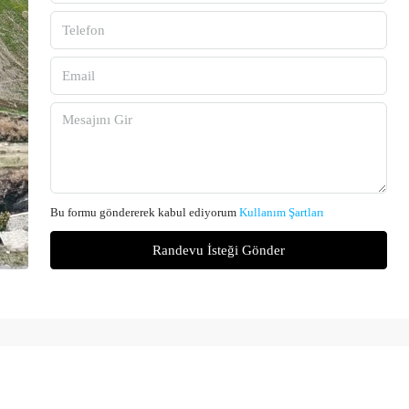
Bu formu göndererek kabul ediyorum
Kullanım Şartları
Randevu İsteği Gönder