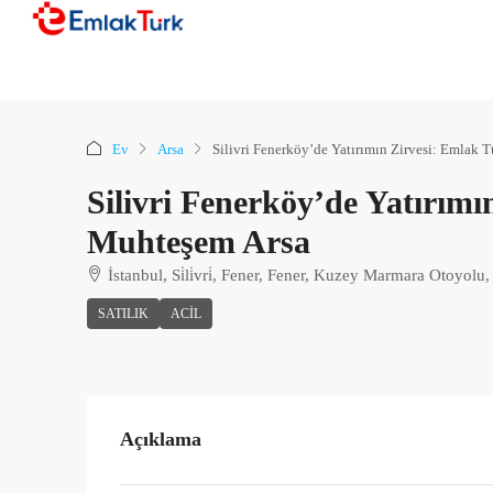
Ev
Arsa
Silivri Fenerköy’de Yatırımın Zirvesi: Emlak 
Silivri Fenerköy’de Yatırım
Muhteşem Arsa
İstanbul, Si̇li̇vri̇, Fener, Fener, Kuzey Marmara Otoyolu,
SATILIK
ACIL
Açıklama