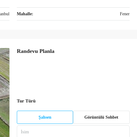
tanbul
Mahalle:
Fener
Randevu Planla
Tur Türü
Şahsen
Görüntülü Sohbet