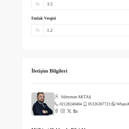
%
Emlak Vergisi
%
İletişim Bilgileri
Süleyman AKTAŞ
02128240404
05326307723
Whats