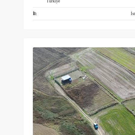
Türkiye
İl:
İs