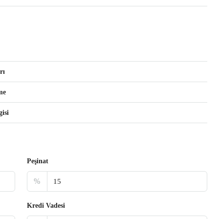
rı
me
isi
Peşinat
%
Kredi Vadesi