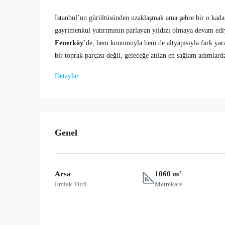
İstanbul’un gürültüsünden uzaklaşmak ama şehre bir o kadar 
gayrimenkul yatırımının parlayan yıldızı olmaya devam ed
Fenerköy
’de, hem konumuyla hem de altyapısıyla fark yara
bir toprak parçası değil, geleceğe atılan en sağlam adımlarda
Detaylar
Genel
Arsa
1060 m²
Emlak Türü
Metrekare