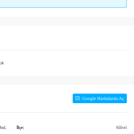
çık
Google Haritalarda Aç
bul,
İlçe:
Si̇li̇vri̇