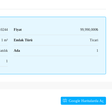
10244
Fiyat
99,990,000₺
1 m²
Emlak Türü
Ticari
atılık
Ada
1
1
Google Haritalarda Aç