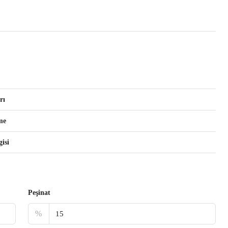
rı
me
isi
Peşinat
%