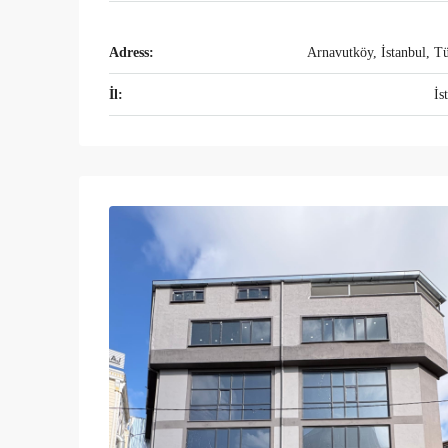
Adress:
Arnavutköy, İstanbul, T
İl:
İs