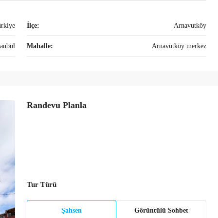
ürkiye
İlçe:
Arnavutköy
tanbul
Mahalle:
Arnavutköy merkez
Randevu Planla
Tur Türü
Şahsen
Görüntülü Sohbet