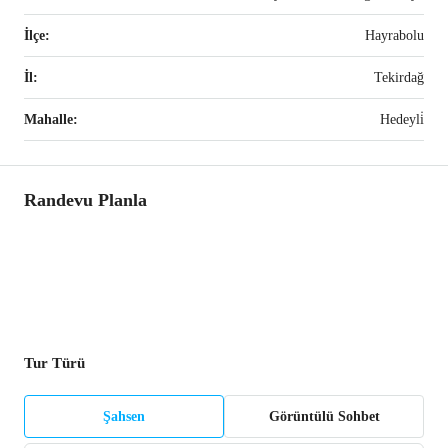
İlçe:
Hayrabolu
İl:
Tekirdağ
Mahalle:
Hedeyli̇
Randevu Planla
Tur Türü
Şahsen
Görüntülü Sohbet