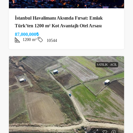
İstanbul Havalimanı Aksında Fırsat: Emlak
Türk’ten 1200 m² Kot Avantajlı Otel Arsası
87,000,000₺
1200
m²
10544
SATILIK
ACIL