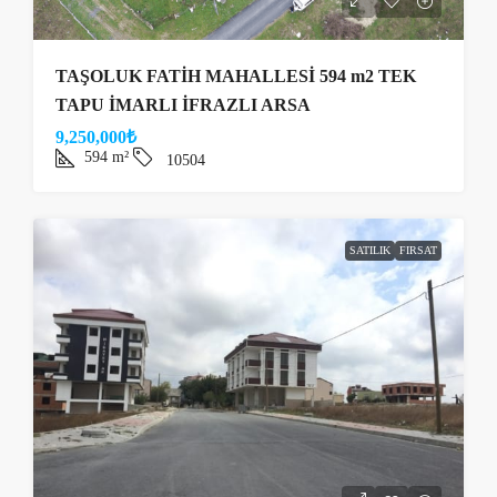
TAŞOLUK FATİH MAHALLESİ 594 m2 TEK
TAPU İMARLI İFRAZLI ARSA
9,250,000₺
594
m²
10504
SATILIK
FIRSAT