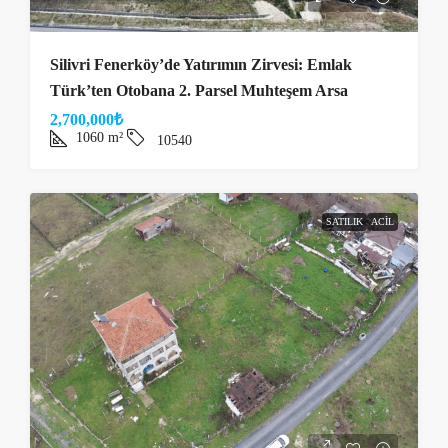
Silivri Fenerköy’de Yatırımın Zirvesi: Emlak
Türk’ten Otobana 2. Parsel Muhteşem Arsa
2,700,000₺
1060
m²
10540
SATILIK
ACIL