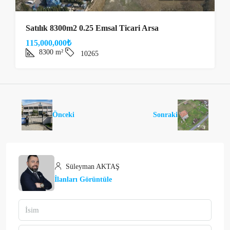
Satılık 8300m2 0.25 Emsal Ticari Arsa
115,000,000₺
8300
m²
10265
Önceki
Sonraki
Süleyman AKTAŞ
İlanları Görüntüle