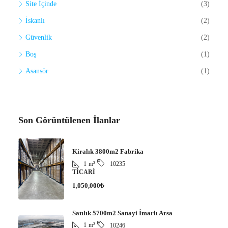
Site İçinde
(3)
İskanlı
(2)
Güvenlik
(2)
Boş
(1)
Asansör
(1)
Son Görüntülenen İlanlar
Kiralık 3800m2 Fabrika
1
m²
10235
TICARI
1,050,000₺
Satılık 5700m2 Sanayi İmarlı Arsa
1
m²
10246