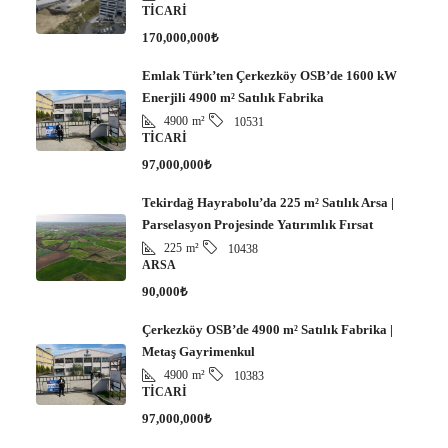
TICARI
170,000,000₺
Emlak Türk’ten Çerkezköy OSB’de 1600 kW
Enerjili 4900 m² Satılık Fabrika
4900
m²
10531
TICARI
97,000,000₺
Tekirdağ Hayrabolu’da 225 m² Satılık Arsa |
Parselasyon Projesinde Yatırımlık Fırsat
225
m²
10438
ARSA
90,000₺
Çerkezköy OSB’de 4900 m² Satılık Fabrika |
Metaş Gayrimenkul
4900
m²
10383
TICARI
97,000,000₺