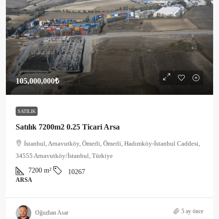
105,000,000₺
SATILIK
Satılık 7200m2 0.25 Ticari Arsa
İstanbul, Arnavutköy, Ömerli, Ömerli, Hadımköy-İstanbul Caddesi,
34555 Arnavutköy/İstanbul, Türkiye
7200
m²
10267
ARSA
5 ay önce
Oğuzhan Asar