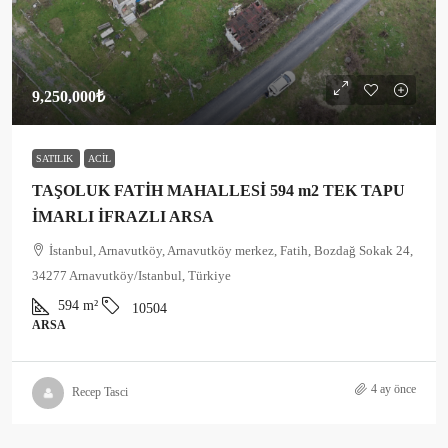
9,250,000₺
SATILIK
ACIL
TAŞOLUK FATİH MAHALLESİ 594 m2 TEK TAPU
İMARLI İFRAZLI ARSA
İstanbul, Arnavutköy, Arnavutköy merkez, Fatih, Bozdağ Sokak 24,
34277 Arnavutköy/Istanbul, Türkiye
594
m²
10504
ARSA
4 ay önce
Recep Tasci