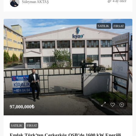
4 ay önce
Süleyman AKTAŞ
SATILIK
FIRSAT
97,000,000₺
SATILIK
FIRSAT
Emlak Türk’ten Çerkezköy OSB’de 1600 kW Enerjili