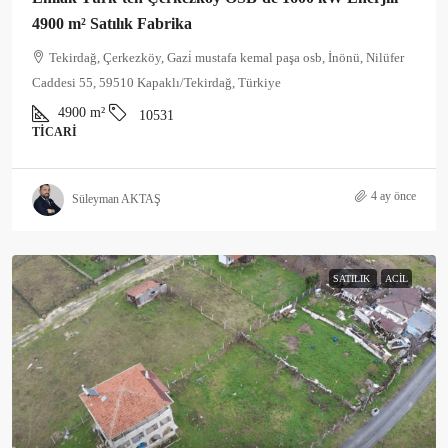
4900 m² Satılık Fabrika
Tekirdağ, Çerkezköy, Gazi̇ mustafa kemal paşa osb, İnönü, Nilüfer
Caddesi 55, 59510 Kapaklı/Tekirdağ, Türkiye
4900
m²
10531
TICARI
4 ay önce
Süleyman AKTAŞ
SATILIK
ACIL