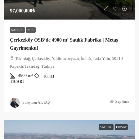
97,000,000₺
SATILIK
ACIL
Çerkezköy OSB’de 4900 m² Satılık Fabrika | Metaş
Gayrimenkul
Tekirdağ, Çerkezköy, Yildirim beyazit, İnönü, Tarla Yolu, 59510
Kapaklı/Tekirdağ, Türkiye
4900
m²
10383
TICARI
5 ay önce
Süleyman AKTAŞ
SATILIK
FIRSAT