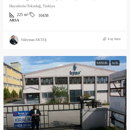
Hayrabolu/Tekirdağ, Türkiye
225
m²
10438
ARSA
4 ay önce
Süleyman AKTAŞ
SATILIK
ACIL