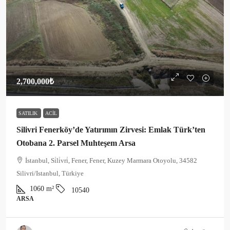
2,700,000₺
SATILIK
ACIL
Silivri Fenerköy’de Yatırımın Zirvesi: Emlak Türk’ten
Otobana 2. Parsel Muhteşem Arsa
İstanbul, Si̇li̇vri̇, Fener, Fener, Kuzey Marmara Otoyolu, 34582
Silivri/Istanbul, Türkiye
1060
m²
10540
ARSA