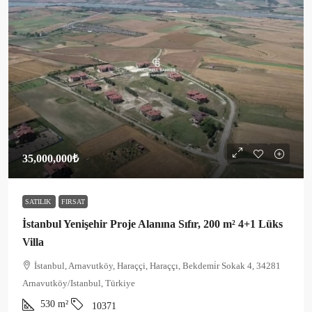
35,000,000₺
SATILIK
FIRSAT
İstanbul Yenişehir Proje Alanına Sıfır, 200 m² 4+1 Lüks
Villa
İstanbul, Arnavutköy, Haraççi, Haraççı, Bekdemi̇r Sokak 4, 34281
Arnavutköy/Istanbul, Türkiye
530
m²
10371