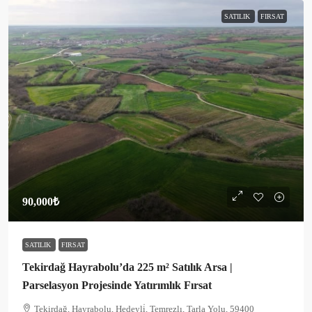
SATILIK
FIRSAT
90,000₺
SATILIK
FIRSAT
Tekirdağ Hayrabolu’da 225 m² Satılık Arsa |
Parselasyon Projesinde Yatırımlık Fırsat
Tekirdağ, Hayrabolu, Hedeyli̇, Temrezlı, Tarla Yolu, 59400