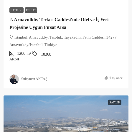
SATILIK
FIRSAT
2. Arnavutköy Terkos Caddesi’nde Otel ve İş Yeri
Projesine Uygun Fırsat Arsa
İstanbul, Arnavutköy, Taşoluk, Tayakadin, Fatih Caddesi, 34277
Arnavutköy/Istanbul, Türkiye
1200
m²
10368
ARSA
5 ay önce
Süleyman AKTAŞ
SATILIK