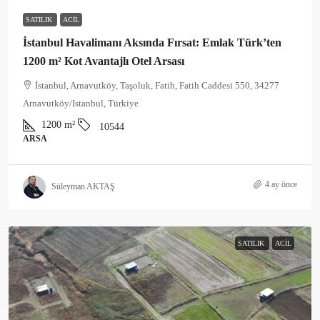
SATILIK
ACIL
İstanbul Havalimanı Aksında Fırsat: Emlak Türk’ten
1200 m² Kot Avantajlı Otel Arsası
İstanbul, Arnavutköy, Taşoluk, Fatih, Fatih Caddesi 550, 34277
Arnavutköy/Istanbul, Türkiye
1200
m²
10544
ARSA
4 ay önce
Süleyman AKTAŞ
SATILIK
ACIL