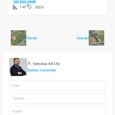
380,000,000₺
1
m²
10251
Önceki
Sonraki
Süleyman AKTAŞ
İlanları Görüntüle