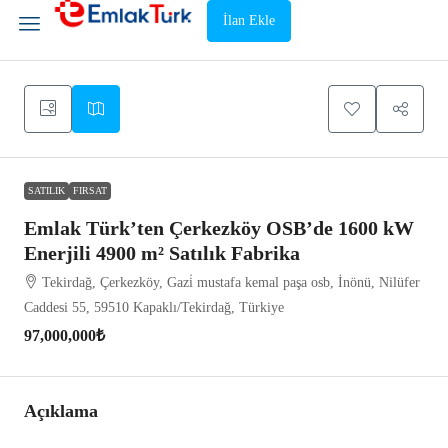
İlan Ekle
SATILIK
FIRSAT
Emlak Türk’ten Çerkezköy OSB’de 1600 kW
Enerjili 4900 m² Satılık Fabrika
Tekirdağ, Çerkezköy, Gazi̇ mustafa kemal paşa osb, İnönü, Nilüfer
Caddesi 55, 59510 Kapaklı/Tekirdağ, Türkiye
97,000,000₺
Açıklama