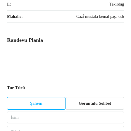
İl:
Tekirdağ
Mahalle:
Gazi̇ mustafa kemal paşa osb
Randevu Planla
Tur Türü
Şahsen
Görüntülü Sohbet