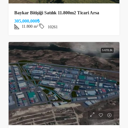
Baykar Bitişiği Satılık 11.800m2 Ticari Arsa
305,000,000₺
11.800
m²
10261
SATILIK