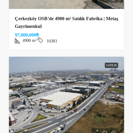
Çerkezköy OSB’de 4900 m² Satılık Fabrika | Metaş
Gayrimenkul
97,000,000₺
4900
m²
10383
SATILIK