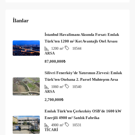
İlanlar
İstanbul Havalimanı Aksında Fırsat: Emlak
Türk’ten 1200 m² Kot Avantajlı Otel Arsası
1200
m²
10544
ARSA
87,000,000₺
Silivri Fenerköy’de Yatırımın Zirvesi: Emlak
Türk’ten Otobana 2. Parsel Muhteşem Arsa
1060
m²
10540
ARSA
2,700,000₺
Emlak Türk’ten Çerkezköy OSB’de 1600 kW
Enerjili 4900 m² Satılık Fabrika
4900
m²
10531
TICARI