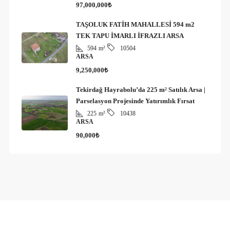
97,000,000₺
TAŞOLUK FATİH MAHALLESİ 594 m2
TEK TAPU İMARLI İFRAZLI ARSA
594
m²
10504
ARSA
9,250,000₺
Tekirdağ Hayrabolu’da 225 m² Satılık Arsa |
Parselasyon Projesinde Yatırımlık Fırsat
225
m²
10438
ARSA
90,000₺