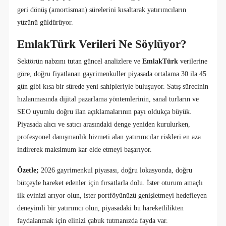
geri dönüş (amortisman) sürelerini kısaltarak yatırımcıların
yüzünü güldürüyor.
EmlakTürk Verileri Ne Söylüyor?
Sektörün nabzını tutan güncel analizlere ve
EmlakTürk
verilerine
göre, doğru fiyatlanan gayrimenkuller piyasada ortalama 30 ila 45
gün gibi kısa bir sürede yeni sahipleriyle buluşuyor. Satış sürecinin
hızlanmasında dijital pazarlama yöntemlerinin, sanal turların ve
SEO uyumlu doğru ilan açıklamalarının payı oldukça büyük.
Piyasada alıcı ve satıcı arasındaki denge yeniden kurulurken,
profesyonel danışmanlık hizmeti alan yatırımcılar riskleri en aza
indirerek maksimum kar elde etmeyi başarıyor.
Özetle;
2026 gayrimenkul piyasası, doğru lokasyonda, doğru
bütçeyle hareket edenler için fırsatlarla dolu. İster oturum amaçlı
ilk evinizi arıyor olun, ister portföyünüzü genişletmeyi hedefleyen
deneyimli bir yatırımcı olun, piyasadaki bu hareketlilikten
faydalanmak için elinizi çabuk tutmanızda fayda var.