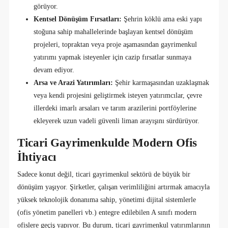
görüyor.
Kentsel Dönüşüm Fırsatları:
Şehrin köklü ama eski yapı
stoğuna sahip mahallelerinde başlayan kentsel dönüşüm
projeleri, topraktan veya proje aşamasından gayrimenkul
yatırımı yapmak isteyenler için cazip fırsatlar sunmaya
devam ediyor.
Arsa ve Arazi Yatırımları:
Şehir karmaşasından uzaklaşmak
veya kendi projesini geliştirmek isteyen yatırımcılar, çevre
illerdeki imarlı arsaları ve tarım arazilerini portföylerine
ekleyerek uzun vadeli güvenli liman arayışını sürdürüyor.
Ticari Gayrimenkulde Modern Ofis
İhtiyacı
Sadece konut değil, ticari gayrimenkul sektörü de büyük bir
dönüşüm yaşıyor. Şirketler, çalışan verimliliğini artırmak amacıyla
yüksek teknolojik donanıma sahip, yönetimi dijital sistemlerle
(ofis yönetim panelleri vb.) entegre edilebilen A sınıfı modern
ofislere geçiş yapıyor. Bu durum, ticari gayrimenkul yatırımlarının