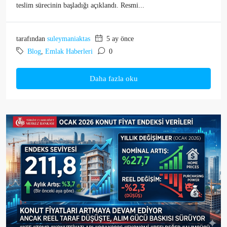
teslim sürecinin başladığı açıklandı. Resmi...
tarafından
suleymaniaktas
5 ay önce
Blog
,
Emlak Haberleri
0
Daha fazla oku