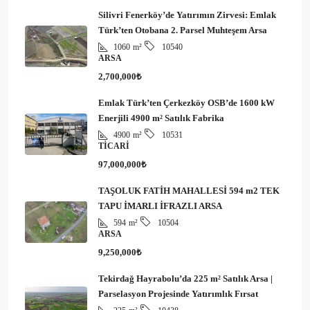
Silivri Fenerköy’de Yatırımın Zirvesi: Emlak
Türk’ten Otobana 2. Parsel Muhteşem Arsa
1060
m²
10540
ARSA
2,700,000₺
Emlak Türk’ten Çerkezköy OSB’de 1600 kW
Enerjili 4900 m² Satılık Fabrika
4900
m²
10531
TICARI
97,000,000₺
TAŞOLUK FATİH MAHALLESİ 594 m2 TEK
TAPU İMARLI İFRAZLI ARSA
594
m²
10504
ARSA
9,250,000₺
Tekirdağ Hayrabolu’da 225 m² Satılık Arsa |
Parselasyon Projesinde Yatırımlık Fırsat