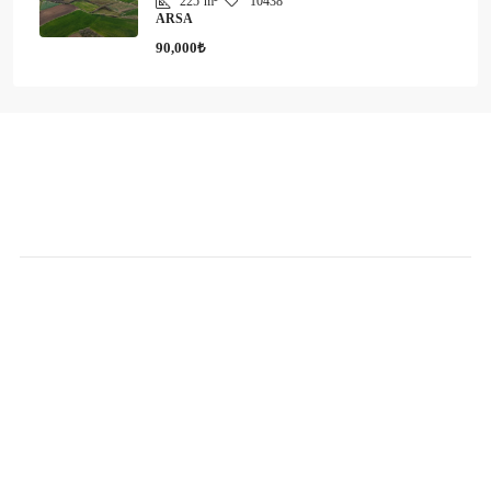
225
m²
10438
ARSA
90,000₺