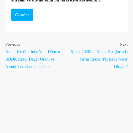
adresim ve site adresim bu tarayıcıya kaydedilsin.
Gönder
Previous
Next
Konut Kredilerinde Yeni Dönem:
Şubat 2026’da Konut Satışlarında
BDDK Kredi Değer Oranı ve
Tarihi Rekor: Piyasada Neler
Azami Tutarları Güncelledi
Oluyor?