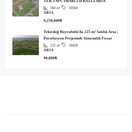
TEK TAPU İMARLI İFRAZLI ARSA
594
m²
10504
ARSA
9,250,000₺
Tekirdağ Hayrabolu’da 225 m² Satılık Arsa |
Parselasyon Projesinde Yatırımlık Fırsat
225
m²
10438
ARSA
90,000₺