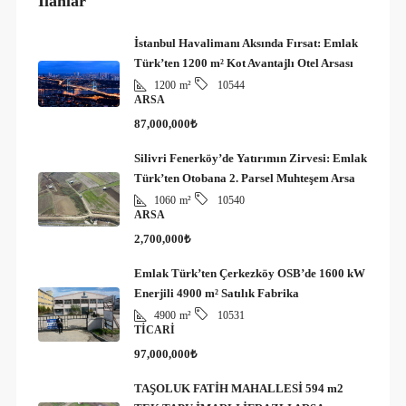
İlanlar
İstanbul Havalimanı Aksında Fırsat: Emlak
Türk’ten 1200 m² Kot Avantajlı Otel Arsası
1200
m²
10544
ARSA
87,000,000₺
Silivri Fenerköy’de Yatırımın Zirvesi: Emlak
Türk’ten Otobana 2. Parsel Muhteşem Arsa
1060
m²
10540
ARSA
2,700,000₺
Emlak Türk’ten Çerkezköy OSB’de 1600 kW
Enerjili 4900 m² Satılık Fabrika
4900
m²
10531
TICARI
97,000,000₺
TAŞOLUK FATİH MAHALLESİ 594 m2