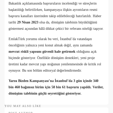
Bakanlık açıklamasında başvuruların incelendiği ve süreçlerin
başlatıldığı belirtilirken, kampanyaya ilişkin ayrıntıların resmi
başvuru kanalları üzerinden takip edilebileceği hatırlatıldı. Haber
tarihi
29 Nisan 2023
olsa da, dönüşüm talebinin büyüklüğünü
göstermesi açısından hâlâ dikkat çekici bir referans niteliği taşıyor.
EmlakTürk yorumu olarak bu veri, İstanbul’da vatandaşın
önceliğinin yalnızca yeni konut almak değil, aynı zamanda
mevcut riskli yapısını güvenli hale getirmek
olduğunu açık
biçimde gösteriyor. Özellikle dönüşüm destekleri, yeni proje
üretimi kadar mevcut yapı stoğunun yenilenmesinde de kritik rol
oynuyor. Bu son bölüm editoryal değerlendirmedir.
Yarısı Bizden Kampanyası’na İstanbul’da 3 gün içinde 340
bin 460 bağımsız birim için 58 bin 61 başvuru yapıldı. Veriler,
dönüşüm talebinin güçlü seyrettiğini gösteriyor.
YOU MAY ALSO LIKE
POST AUTHOR