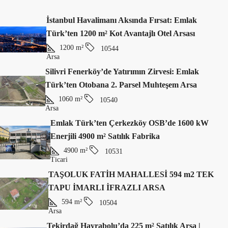
İstanbul Havalimanı Aksında Fırsat: Emlak
Türk’ten 1200 m² Kot Avantajlı Otel Arsası
1200
m²
10544
Arsa
Silivri Fenerköy’de Yatırımın Zirvesi: Emlak
Türk’ten Otobana 2. Parsel Muhteşem Arsa
1060
m²
10540
Arsa
Emlak Türk’ten Çerkezköy OSB’de 1600 kW
Enerjili 4900 m² Satılık Fabrika
4900
m²
10531
Ticari
TAŞOLUK FATİH MAHALLESİ 594 m2 TEK
TAPU İMARLI İFRAZLI ARSA
594
m²
10504
Arsa
Tekirdağ Hayrabolu’da 225 m² Satılık Arsa |