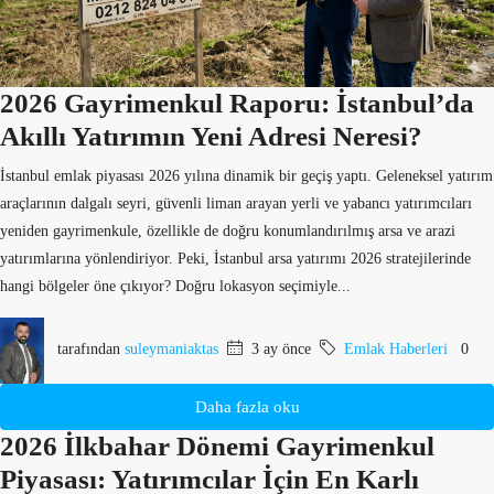
2026 Gayrimenkul Raporu: İstanbul’da
Akıllı Yatırımın Yeni Adresi Neresi?
İstanbul emlak piyasası 2026 yılına dinamik bir geçiş yaptı. Geleneksel yatırım
araçlarının dalgalı seyri, güvenli liman arayan yerli ve yabancı yatırımcıları
yeniden gayrimenkule, özellikle de doğru konumlandırılmış arsa ve arazi
yatırımlarına yönlendiriyor. Peki, İstanbul arsa yatırımı 2026 stratejilerinde
hangi bölgeler öne çıkıyor? Doğru lokasyon seçimiyle...
tarafından
suleymaniaktas
3 ay önce
Emlak Haberleri
0
Daha fazla oku
2026 İlkbahar Dönemi Gayrimenkul
Piyasası: Yatırımcılar İçin En Karlı