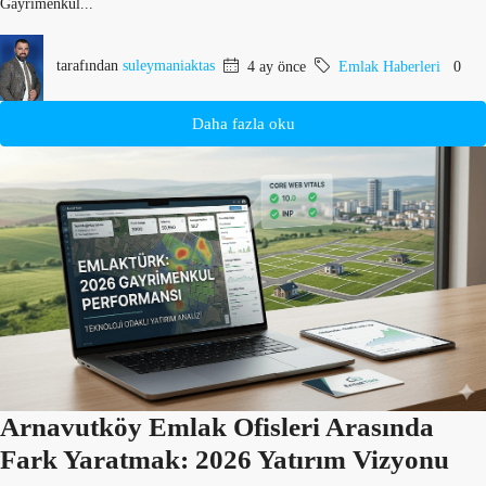
Gayrimenkul...
tarafından
suleymaniaktas
4 ay önce
Emlak Haberleri
0
Daha fazla oku
Arnavutköy Emlak Ofisleri Arasında
Fark Yaratmak: 2026 Yatırım Vizyonu