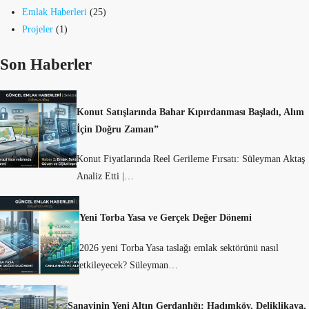
Emlak Haberleri
(25)
Projeler
(1)
Son Haberler
Konut Satışlarında Bahar Kıpırdanması Başladı, Alım
İçin Doğru Zaman”
Konut Fiyatlarında Reel Gerileme Fırsatı: Süleyman Aktaş
Analiz Etti |…
Yeni Torba Yasa ve Gerçek Değer Dönemi
2026 yeni Torba Yasa taslağı emlak sektörünü nasıl
etkileyecek? Süleyman…
Sanayinin Yeni Altın Gerdanlığı: Hadımköy, Deliklikaya,