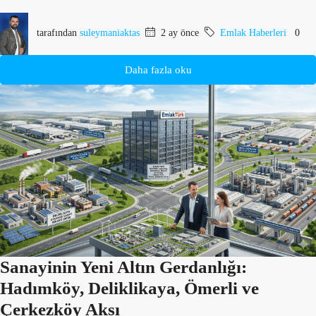
tarafından
suleymaniaktas
2 ay önce
Emlak Haberleri
0
Daha fazla oku
Sanayinin Yeni Altın Gerdanlığı:
Hadımköy, Deliklikaya, Ömerli ve
Çerkezköy Aksı